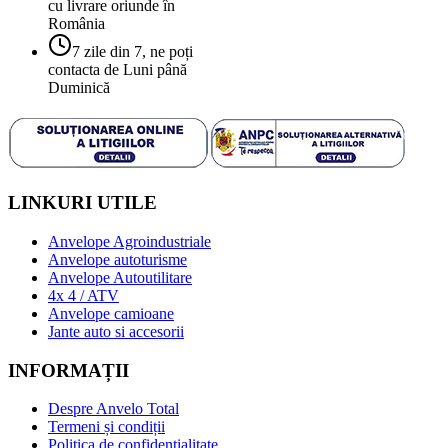
cu livrare oriunde în
România
7 zile din 7, ne poți
contacta de Luni până
Duminică
LINKURI UTILE
Anvelope Agroindustriale
Anvelope autoturisme
Anvelope Autoutilitare
4x 4 / ATV
Anvelope camioane
Jante auto si accesorii
INFORMAȚII
Despre Anvelo Total
Termeni și condiții
Politica de confidențialitate