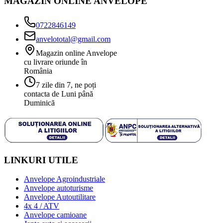
MAGAZIN ONLINE ANVELOPE
0722846149
anvelototal@gmail.com
Magazin online Anvelope
cu livrare oriunde în
România
7 zile din 7, ne poți
contacta de Luni până
Duminică
LINKURI UTILE
Anvelope Agroindustriale
Anvelope autoturisme
Anvelope Autoutilitare
4x 4 / ATV
Anvelope camioane