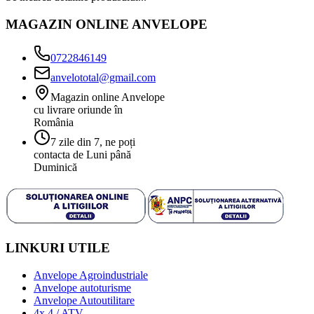
MAGAZIN ONLINE ANVELOPE
0722846149
anvelototal@gmail.com
Magazin online Anvelope
cu livrare oriunde în
România
7 zile din 7, ne poți
contacta de Luni până
Duminică
LINKURI UTILE
Anvelope Agroindustriale
Anvelope autoturisme
Anvelope Autoutilitare
4x 4 / ATV