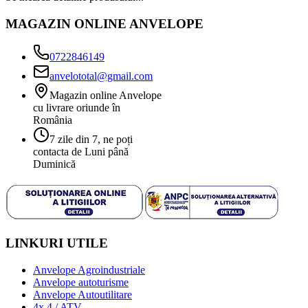
MAGAZIN ONLINE ANVELOPE
0722846149
anvelototal@gmail.com
Magazin online Anvelope
cu livrare oriunde în
România
7 zile din 7, ne poți
contacta de Luni până
Duminică
LINKURI UTILE
Anvelope Agroindustriale
Anvelope autoturisme
Anvelope Autoutilitare
4x 4 / ATV