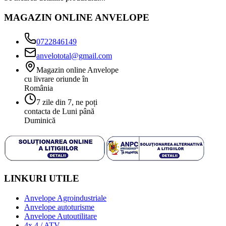
MAGAZIN ONLINE ANVELOPE
0722846149
anvelototal@gmail.com
Magazin online Anvelope
cu livrare oriunde în
România
7 zile din 7, ne poți
contacta de Luni până
Duminică
LINKURI UTILE
Anvelope Agroindustriale
Anvelope autoturisme
Anvelope Autoutilitare
4x 4 / ATV