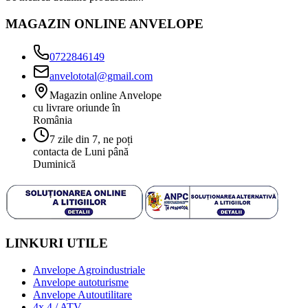
MAGAZIN ONLINE ANVELOPE
0722846149
anvelototal@gmail.com
Magazin online Anvelope
cu livrare oriunde în
România
7 zile din 7, ne poți
contacta de Luni până
Duminică
LINKURI UTILE
Anvelope Agroindustriale
Anvelope autoturisme
Anvelope Autoutilitare
4x 4 / ATV