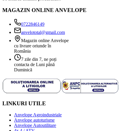
MAGAZIN ONLINE ANVELOPE
0722846149
anvelototal@gmail.com
Magazin online Anvelope
cu livrare oriunde în
România
7 zile din 7, ne poți
contacta de Luni până
Duminică
LINKURI UTILE
Anvelope Agroindustriale
Anvelope autoturisme
Anvelope Autoutilitare
4x 4 / ATV