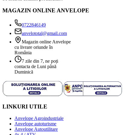
MAGAZIN ONLINE ANVELOPE
0722846149
anvelototal@gmail.com
Magazin online Anvelope
cu livrare oriunde în
România
7 zile din 7, ne poți
contacta de Luni până
Duminică
LINKURI UTILE
Anvelope Agroindustriale
Anvelope autoturisme
Anvelope Autoutilitare
4x 4 / ATV