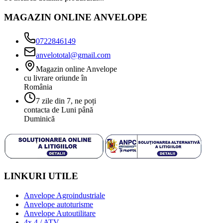
MAGAZIN ONLINE ANVELOPE
0722846149
anvelototal@gmail.com
Magazin online Anvelope
cu livrare oriunde în
România
7 zile din 7, ne poți
contacta de Luni până
Duminică
LINKURI UTILE
Anvelope Agroindustriale
Anvelope autoturisme
Anvelope Autoutilitare
4x 4 / ATV