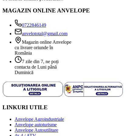
MAGAZIN ONLINE ANVELOPE
0722846149
anvelototal@gmail.com
Magazin online Anvelope
cu livrare oriunde în
România
7 zile din 7, ne poți
contacta de Luni până
Duminică
LINKURI UTILE
Anvelope Agroindustriale
Anvelope autoturisme
Anvelope Autoutilitare
4x 4 / ATV