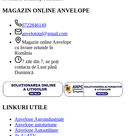
MAGAZIN ONLINE ANVELOPE
0722846149
anvelototal@gmail.com
Magazin online Anvelope
cu livrare oriunde în
România
7 zile din 7, ne poți
contacta de Luni până
Duminică
LINKURI UTILE
Anvelope Agroindustriale
Anvelope autoturisme
Anvelope Autoutilitare
4x 4 / ATV