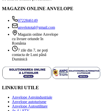
MAGAZIN ONLINE ANVELOPE
0722846149
anvelototal@gmail.com
Magazin online Anvelope
cu livrare oriunde în
România
7 zile din 7, ne poți
contacta de Luni până
Duminică
LINKURI UTILE
Anvelope Agroindustriale
Anvelope autoturisme
Anvelope Autoutilitare
4x 4 / ATV