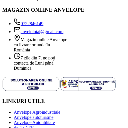
MAGAZIN ONLINE ANVELOPE
0722846149
anvelototal@gmail.com
Magazin online Anvelope
cu livrare oriunde în
România
7 zile din 7, ne poți
contacta de Luni până
Duminică
LINKURI UTILE
Anvelope Agroindustriale
Anvelope autoturisme
Anvelope Autoutilitare
4x 4 / ATV