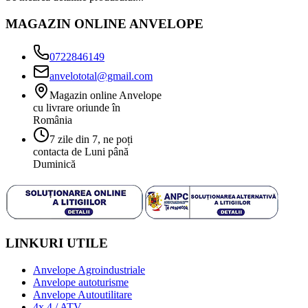
MAGAZIN ONLINE ANVELOPE
0722846149
anvelototal@gmail.com
Magazin online Anvelope
cu livrare oriunde în
România
7 zile din 7, ne poți
contacta de Luni până
Duminică
LINKURI UTILE
Anvelope Agroindustriale
Anvelope autoturisme
Anvelope Autoutilitare
4x 4 / ATV