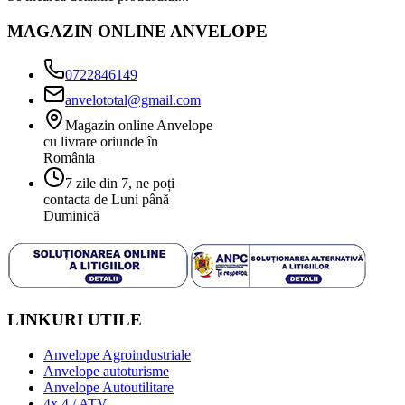
MAGAZIN ONLINE ANVELOPE
0722846149
anvelototal@gmail.com
Magazin online Anvelope
cu livrare oriunde în
România
7 zile din 7, ne poți
contacta de Luni până
Duminică
LINKURI UTILE
Anvelope Agroindustriale
Anvelope autoturisme
Anvelope Autoutilitare
4x 4 / ATV