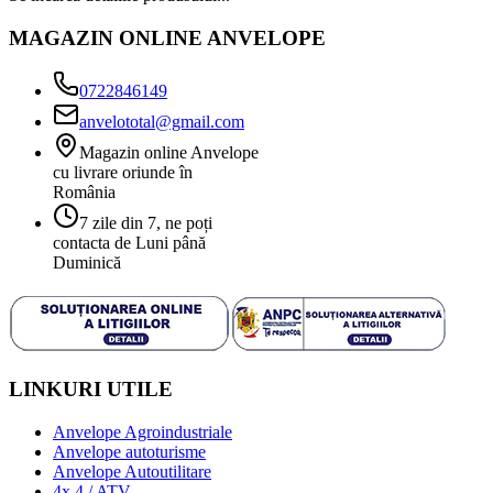
MAGAZIN ONLINE ANVELOPE
0722846149
anvelototal@gmail.com
Magazin online Anvelope
cu livrare oriunde în
România
7 zile din 7, ne poți
contacta de Luni până
Duminică
LINKURI UTILE
Anvelope Agroindustriale
Anvelope autoturisme
Anvelope Autoutilitare
4x 4 / ATV