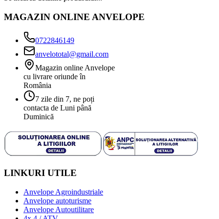
MAGAZIN ONLINE ANVELOPE
0722846149
anvelototal@gmail.com
Magazin online Anvelope
cu livrare oriunde în
România
7 zile din 7, ne poți
contacta de Luni până
Duminică
LINKURI UTILE
Anvelope Agroindustriale
Anvelope autoturisme
Anvelope Autoutilitare
4x 4 / ATV